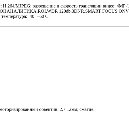
H.264/MJPEG; разрешение и скорость трансляции видео: 4MP (1~
ВИДЕОНАНАЛИТИКА,ROI,WDR 120db,3DNR,SMART FOCUS,ONVIF; по
температура: -40 -+60 С;
оторизированный объектив: 2.7-12мм; сжатие..