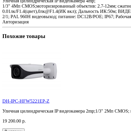
Уличная цилиндрическая IP видеокамера 4mp;
1/3" 4Mп CMOS;моторизированный объектив: 2.7-12мм; сжатие: 
0.01лк/F1.4(цвет),0лк@F1.4(ИК вкл); Дальность ИК:50м; 
2/1; PAL 960H видеовыход; питание: DC12В/POE; IP67; Рабочая 
Авторизация
Похожие товары
DH-IPC-HFW5221EP-Z
Уличная цилиндрическая IP видеокамера 2mp;1/3" 2Mп CMOS; м
19 200.00 р.