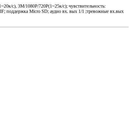
20к/с), 3M/1080P/720P(1~25к/c); чувствительность:
ддержка Micro SD; аудио вх. вых 1/1 ;тревожные вх.вых