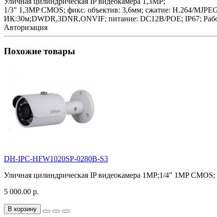
Уличная цилиндрическая IP видеокамера 1,3MP;
1/3" 1,3MP CMOS; фикс. объектив: 3,6мм; сжатие: H.264/MJPEG;
ИК:30м;DWDR,3DNR,ONVIF; питание: DC12В/PОE; IP67; Рабоча
Авторизация
Похожие товары
DH-IPC-HFW1020SP-0280B-S3
Уличная цилиндрическая IP видеокамера 1MP;1/4" 1MP CMOS; ф
5 000.00 р.
В корзину