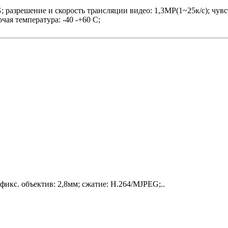
 разрешение и скорость трансляции видео: 1,3MP(1~25к/c); чувс
я температура: -40 -+60 С;
икс. объектив: 2,8мм; сжатие: H.264/MJPEG;..