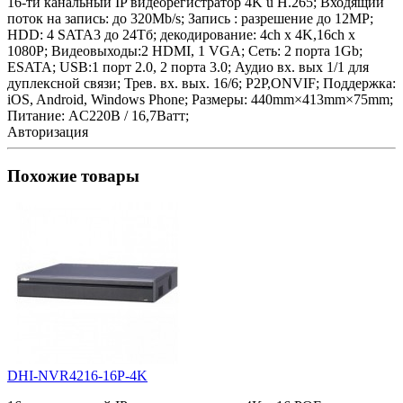
16-ти канальный IP видеорегистратор 4K u H.265; Входящий
поток на запись: до 320Mb/s; Запись : разрешение до 12MP;
HDD: 4 SATA3 до 24Тб; декодирование: 4ch х 4K,16ch x
1080P; Видеовыходы:2 HDMI, 1 VGA; Сеть: 2 порта 1Gb;
ESATA; USB:1 порт 2.0, 2 порта 3.0; Аудио вх. вых 1/1 для
дуплексной связи; Трев. вх. вых. 16/6; P2P,ONVIF; Поддержка:
iOS, Android, Windows Phone; Размеры: 440mm×413mm×75mm;
Питание: AC220В / 16,7Ватт;
Авторизация
Похожие товары
DHI-NVR4216-16P-4K